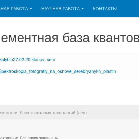
БНАЯ РАБОТА
НАУЧНАЯ РАБОТА
КОНТАКТЫ
ементная база квантов
Balybin27.02.20.klenov_sem
Spektroskopia_fotografiy_na_osnove_serebryanykh_plastin
ментная база квантовых технологий (асп)
ектроники. Все права защищены.