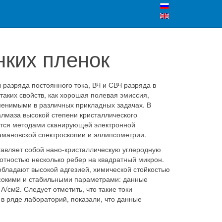
нких пленок
разряда постоянного тока, ВЧ и СВЧ разряда в
аких свойств, как хорошая полевая эмиссия,
именимыми в различных прикладных задачах. В
лмаза высокой степени кристаллического
ются методами сканирующей электронной
мановской спектроскопии и эллипсометрии.
тавляет собой нано-кристаллическую углеродную
отностью несколько ребер на квадратный микрон.
обладают высокой адгезией, химической стойкостью
ысокими и стабильными параметрами: данные
/см2. Следует отметить, что такие токи
 ряде лабораторий, показали, что данные