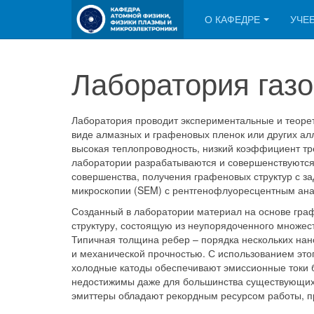
О КАФЕДРЕ
УЧЕ
Лаборатория газо
Лаборатория проводит экспериментальные и теорет
виде алмазных и графеновых пленок или других ал
высокая теплопроводность, низкий коэффициент тр
лаборатории разрабатываются и совершенствуются 
совершенства, получения графеновых структур с 
микроскопии (SEM) с рентгенофлуоресцентным ана
Созданный в лаборатории материал на основе гра
структуру, состоящую из неупорядоченного множес
Типичная толщина ребер – порядка нескольких нан
и механической прочностью. С использованием эт
холодные катоды обеспечивают эмиссионные токи бо
недостижимы даже для большинства существующих т
эмиттеры обладают рекордным ресурсом работы, п