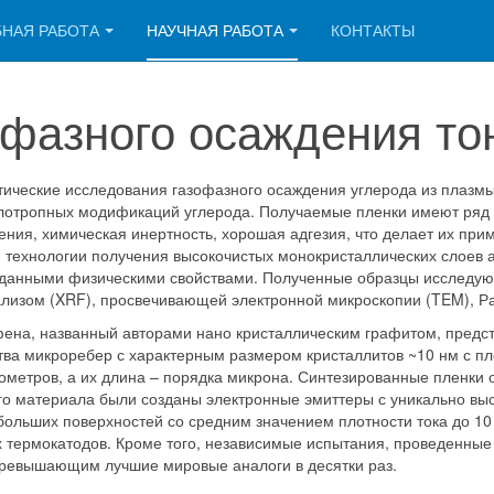
БНАЯ РАБОТА
НАУЧНАЯ РАБОТА
КОНТАКТЫ
фазного осаждения то
ические исследования газофазного осаждения углерода из плазмы 
лотропных модификаций углерода. Получаемые пленки имеют ряд т
ения, химическая инертность, хорошая адгезия, что делает их пр
технологии получения высокочистых монокристаллических слоев а
заданными физическими свойствами. Полученные образцы исследу
лизом (XRF), просвечивающей электронной микроскопии (TEM), Ра
фена, названный авторами нано кристаллическим графитом, предс
тва микроребер с характерным размером кристаллитов ~10 нм с пл
ометров, а их длина – порядка микрона. Синтезированные пленки 
ого материала были созданы электронные эмиттеры с уникально в
льших поверхностей со средним значением плотности тока до 10 А
ермокатодов. Кроме того, независимые испытания, проведенные в
ревышающим лучшие мировые аналоги в десятки раз.