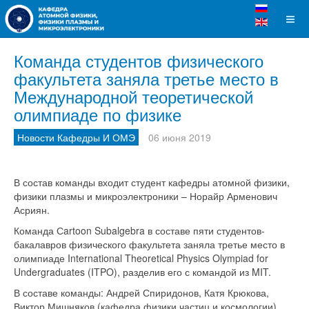
Команда студентов физического
факультета заняла третье место в
Международной теоретической
олимпиаде по физике
Новости Кафедры И ОМЭ
06 июня 2019
В состав команды входит студент кафедры атомной физики,
физики плазмы и микроэлектроники – Норайр Арменович
Асриян.
Команда Сartoon Subalgebra в составе пяти студентов-
бакалавров физического факультета заняла третье место в
олимпиаде International Theoretical Physics Olympiad for
Undergraduates (ITPO), разделив его с командой из MIT.
В составе команды: Андрей Спиридонов, Катя Крюкова,
Виктор Мишняков (кафедра физики частиц и космологии),