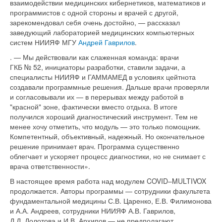
взаимодействии медицинских кибернетиков, математиков и
программистов с одной стороны и врачей с другой,
зарекомендовал себя очень достойно, — рассказал
заведующий лабораторией медицинских компьютерных
систем НИИЯФ МГУ
Андрей Гаврилов
.
. — Мы действовали как слаженная команда: врачи
ГКБ № 52, инициаторы разработки, ставили задачи, а
специалисты НИИЯФ и ГАММАМЕД в условиях цейтнота
создавали программные решения. Дальше врачи проверяли
и согласовывали их — в перерывах между работой в
"красной" зоне, фактически вместо отдыха. В итоге
получился хороший диагностический инструмент. Тем не
менее хочу отметить, что модуль — это только помощник.
Компетентный, объективный, надежный. Но окончательное
решение принимает врач. Программа существенно
облегчает и ускоряет процесс диагностики, но не снимает с
врача ответственности».
В настоящее время работа над модулем COVID–MULTIVOX
продолжается. Авторы программы — сотрудники факультета
фундаментальной медицины С.В. Царенко, Е.В. Филимонова
и А.А. Андреев, сотрудники НИИЯФ А.В. Гаврилов,
Д.Д. Долотова и И.В. Архипов — не предполагают