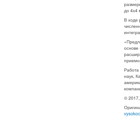
размер
до 4х4
В ходе 
числен
интегра
«Предл
основе
расшир
приемн
Работа 
наук, К
америк
компан
© 2017
Оригин
vysokoc