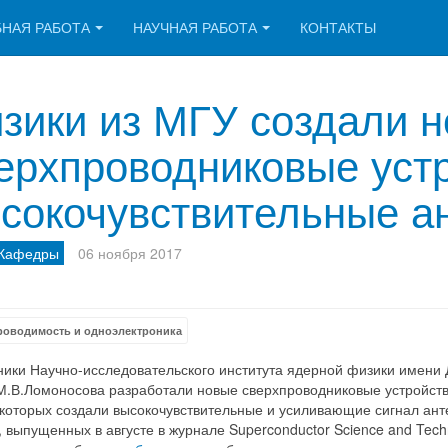
БНАЯ РАБОТА
НАУЧНАЯ РАБОТА
КОНТАКТЫ
зики из МГУ создали 
ерхпроводниковые устр
сокочувствительные а
 Кафедры
06 ноября 2017
роводимость и одноэлектроника
ники Научно-исследовательского института ядерной физики имени 
М.В.Ломоносова разработали новые сверхпроводниковые устройств
которых создали высокочувствительные и усиливающие сигнал ант
, выпущенных в августе в журнале Superconductor Science and Tec