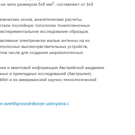
2
 на чипе размером 5х5 мм
, составляют от 3х3
зических основ, аналитические расчеты,
ботали послойную топологию тонкопленочных
 экспериментальное исследование образцов.
активные электрически малые антенны на их
полосных высокочувствительных устройств,
 том числе для создания широкополосных
тики и квантовой информации Австрийской академии
чных и прикладных исследований (Австралия),
ion и из американской научно-технологической
ye-sverkhprovodnikovye-ustroystva-i-