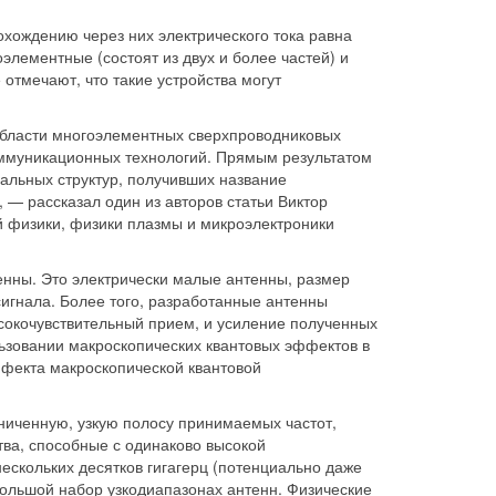
охождению через них электрического тока равна
лементные (состоят из двух и более частей) и
 отмечают, что такие устройства могут
 области многоэлементных сверхпроводниковых
оммуникационных технологий. Прямым результатом
альных структур, получивших название
 — рассказал один из авторов статьи Виктор
й физики, физики плазмы и микроэлектроники
нны. Это электрически малые антенны, размер
игнала. Более того, разработанные антенны
ысокочувствительный прием, и усиление полученных
ьзовании макроскопических квантовых эффектов в
фекта макроскопической квантовой
аниченную, узкую полосу принимаемых частот,
ва, способные с одинаково высокой
нескольких десятков гигагерц (потенциально даже
большой набор узкодиапазонах антенн. Физические