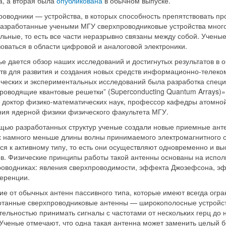
а, а вторая была
опубликована
в обычном выпуске.
оводники — устройства, в которых способность препятствовать пр
азработанные учеными МГУ сверхпроводниковые устройства многоэ
льные, то есть все части неразрывно связаны между собой. Ученые
оваться в области цифровой и аналоговой электроники.
ье дается обзор наших исследований и достигнутых результатов в
ств для развития и создания новых средств информационно-телек
ических и экспериментальных исследований была разработка специ
роводящие квантовые решетки” (Superconducting Quantum Arrays)»,
, доктор физико-математических наук, профессор кафедры атомно
ния ядерной физики физического факультета МГУ.
щью разработанных структур ученые создали новые приемные анте
х намного меньше длины волны принимаемого электромагнитного с
ся к активному типу, то есть они осуществляют одновременно и в
ов. Физические принципы работы такой антенны основаны на испол
роводниках: явления сверхпроводимости, эффекта Джозефсона, эф
еренции.
ие от обычных антенн пассивного типа, которые имеют всегда огр
отанные сверхпроводниковые антенны — широкополосные устройст
тельностью принимать сигналы с частотами от нескольких герц до 
Ученые отмечают, что одна такая антенна может заменить целый 