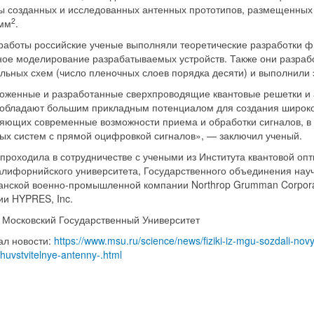
ы созданных и исследованных антенных прототипов, размещенных
2
 мм
.
работы российские ученые выполняли теоретические разработки фи
ное моделирование разрабатываемых устройств. Также они разра
льных схем (число пленочных слоев порядка десяти) и выполнили
оженные и разработанные сверхпроводящие квантовые решетки и 
 обладают большим прикладным потенциалом для создания широко
яющих современные возможности приема и обработки сигналов, в
ых систем с прямой оцифровкой сигналов», — заключил ученый.
проходила в сотрудничестве с учеными из Института квантовой оп
алифорнийского университета, Государственного объединения нау
анской военно-промышленной компании Northrop Grumman Corporat
ии HYPRES, Inc.
, Московский Государственный Университет
ал новости:
https://www.msu.ru/science/news/fiziki-iz-mgu-sozdali-nov
huvstvitelnye-antenny-.html