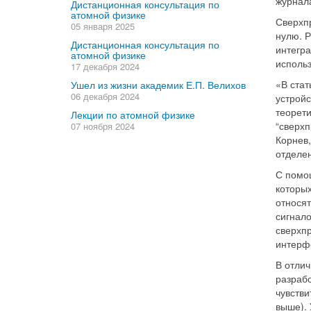
журнал
Дистанционная консультация по
атомной физике
Сверхпр
05 января 2025
нулю. Р
Дистанционная консультация по
интегра
атомной физике
использ
17 декабря 2024
«В стат
Ушел из жизни академик Е.П. Велихов
06 декабря 2024
устрой
теорет
Лекции по атомной физике
“сверхп
07 ноября 2024
Корнев
отделе
С помо
которы
относят
сигнал
сверхп
интерф
В отлич
разраб
чувстви
выше). 